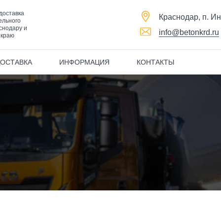
доставка
Краснодар, п. И
ельного
снодару и
info@betonkrd.ru
 краю
ДОСТАВКА
ИНФОРМАЦИЯ
КОНТАКТЫ