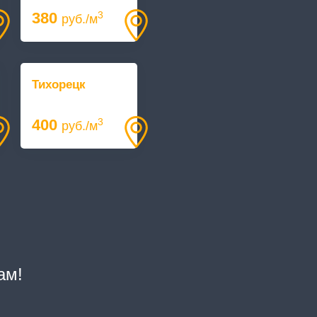
380
3
руб./м
Тихорецк
400
3
руб./м
ам!