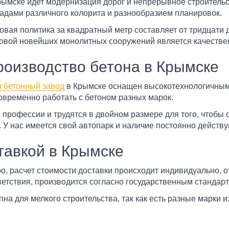
рымске идет модернизация дорог и непрерывное строитель
адами различного колорита и разнообразием планировок.
овая политика за квадратный метр составляет от тридцати 
овой новейших монолитных сооружений является качестве
роизводство бетона в Крымске
 бетонный завод
в Крымске оснащен высокотехнологичны
овременно работать с бетоном разных марок.
 профессии и трудятся в двойном размере для того, чтоб
 У нас имеется свой автопарк и наличие постоянно действ
тавкой в Крымске
, расчет стоимости доставки происходит индивидуально, от
тствия, производится согласно государственным стандарт
пна для мелкого строительства, так как есть разные марки 