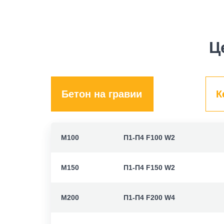
Ц
Бетон на гравии
К
M100
П1-П4 F100 W2
M150
П1-П4 F150 W2
M200
П1-П4 F200 W4