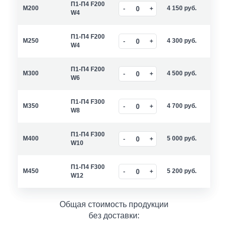
П1-П4 F200
M200
4 150
руб.
W4
П1-П4 F200
M250
4 300
руб.
W4
П1-П4 F200
M300
4 500
руб.
W6
П1-П4 F300
M350
4 700
руб.
W8
П1-П4 F300
M400
5 000
руб.
W10
П1-П4 F300
M450
5 200
руб.
W12
Общая стоимость продукции
без доставки: