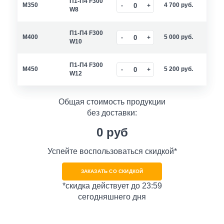
П1-П4 F300
M350
4 700
руб.
W8
П1-П4 F300
M400
5 000
руб.
W10
П1-П4 F300
M450
5 200
руб.
W12
Общая стоимость продукции
без доставки:
0
руб
Успейте воспользоваться скидкой*
ЗАКАЗАТЬ СО СКИДКОЙ
*скидка действует до 23:59
сегодняшнего дня