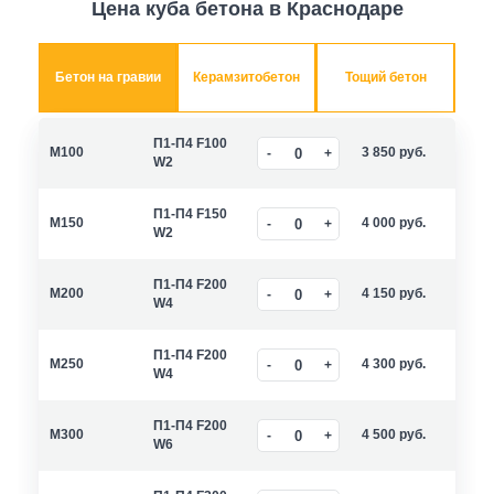
Цена куба бетона в Краснодаре
Бетон на гравии
Керамзитобетон
Тощий бетон
П1-П4 F100
M100
3 850
руб.
W2
П1-П4 F150
M150
4 000
руб.
W2
П1-П4 F200
M200
4 150
руб.
W4
П1-П4 F200
M250
4 300
руб.
W4
П1-П4 F200
M300
4 500
руб.
W6