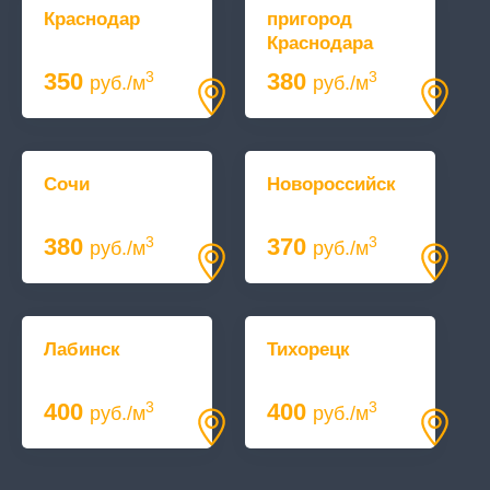
Краснодар
пригород
Краснодара
350
380
3
3
руб./м
руб./м
Сочи
Новороссийск
380
370
3
3
руб./м
руб./м
Лабинск
Тихорецк
400
400
3
3
руб./м
руб./м