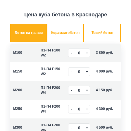
Цена куба бетона в Краснодаре
Бетон на гравии
Керамзитобетон
Тощий бетон
П1-П4 F100
M100
3 850
руб.
W2
П1-П4 F150
M150
4 000
руб.
W2
П1-П4 F200
M200
4 150
руб.
W4
П1-П4 F200
M250
4 300
руб.
W4
П1-П4 F200
M300
4 500
руб.
W6