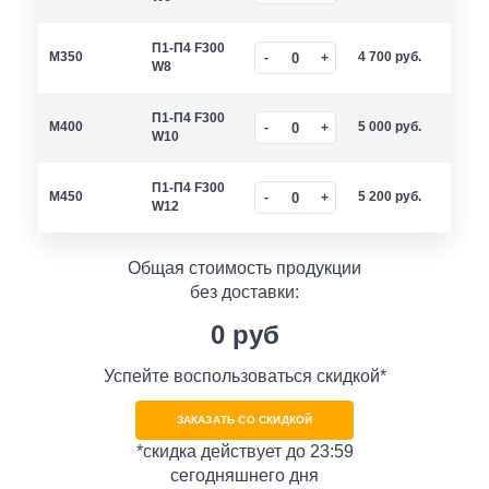
П1-П4 F300
M350
4 700
руб.
W8
П1-П4 F300
M400
5 000
руб.
W10
П1-П4 F300
M450
5 200
руб.
W12
Общая стоимость продукции
без доставки:
0
руб
Успейте воспользоваться скидкой*
ЗАКАЗАТЬ СО СКИДКОЙ
*скидка действует до 23:59
сегодняшнего дня